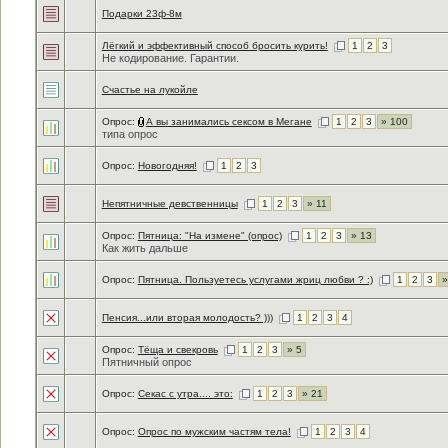
Подарки 23ф-8м
Лёгкий и эффективный способ бросить курить!
1
2
3
Не кодирование. Гарантии.
Счастье на лукойле
Опрос:
А вы занимались сексом в Мегане
1
2
3
» 100
типа опрос
Опрос:
Новогодняя!
1
2
3
Непятничные девственницы
1
2
3
» 11
Опрос:
Пятница: "На измене" (опрос)
1
2
3
» 13
Как жить дальше
Опрос:
Пятница. Пользуетесь услугами жриц любви ? :)
1
2
3
»
Пенсия...или вторая молодость? )))
1
2
3
4
Опрос:
Тёща и свекровь
1
2
3
» 5
Пятничный опрос
Опрос:
Секас с утра.... это:
1
2
3
» 21
Опрос:
Опрос по мужским частям тела!
1
2
3
4