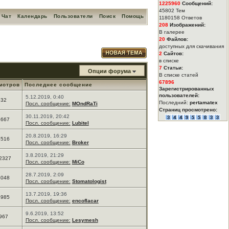
1225960
Сообщений:
45802 Тем
Чат
Календарь
Пользователи
Поиск
Помощь
1180158 Ответов
208
Изображений:
В галерее
20
Файлов:
доступных для скачивания
2
Сайтов:
в списке
7
Статьи:
Опции форума
В списке статей
67896
мотров
Последнее сообщение
Зарегистрированных
пользователей:
5.12.2019, 0:40
232
Последний:
pertamatex
Посл. сообщение:
MOndRaTi
Страниц просмотрено:
30.11.2019, 20:42
1667
Посл. сообщение:
Lubitel
20.8.2019, 16:29
4516
Посл. сообщение:
Broker
3.8.2019, 21:29
2327
Посл. сообщение:
MiCo
28.7.2019, 2:09
4048
Посл. сообщение:
Stomatologist
13.7.2019, 19:36
2985
Посл. сообщение:
encoflacar
9.6.2019, 13:52
967
Посл. сообщение:
Lesymesh