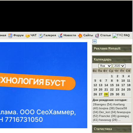
вная
Форум
ЧАТ
Галерея
Новости
Сайты
Статьи
FAQ
Реклама Renault
Календарь
Вс
Пн
Вт
Ср
Чт
Пт
Сб
1
2
3
4
5
6
7
8
9
10
11
12
13
14
15
16
17
18
19
20
21
22
23
24
25
26
27
28
29
30
31
Дни рождения сегодня:
28sergeu (54) Axefang
(40) boqiva (38) Darza58
(34) Der_kot (34) fewopupa
(52) Francke (36) guwaguj
(41) havaxug (26) ...
Статистика