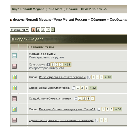
Клуб Renault Megane (Рено Меган) Россия
ПРАВИЛА КЛУБА
форум Renault Megane (Рено Меган) Россия
»
Общение
»
Свободна
6 страниц
1
2
3
>
»
Сердечные дела
Название темы
Женщина за рулем
Фото красавиц за рулем
Хочу замуж
1
2
3
» 13
Из просторов интернета
Опрос:
Из-за стресса тянет к толстушкам
1
2
3
» 13
Опрос:
Левак укрепляет брак?
1
2
3
» 32
Свадьба нелюбимых знакомых!
1
2
3
4
Опрос:
Пятница. Сколько женщин у вас "было" ?
1
2
3
» 54
здравствуйте, вы смотрите сейчас телевизор?
1
2