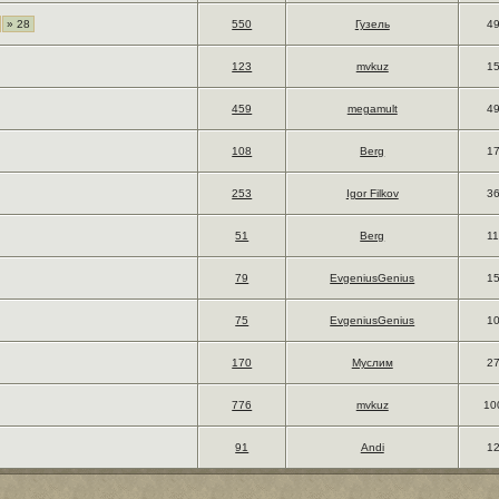
» 28
550
Гузель
4
123
mvkuz
1
459
megamult
4
108
Berg
1
253
Igor Filkov
3
51
Berg
1
79
EvgeniusGenius
1
75
EvgeniusGenius
1
170
Муслим
2
776
mvkuz
10
91
Andi
1