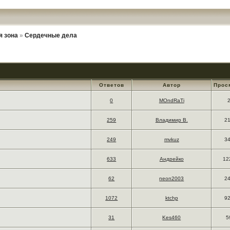
я зона
»
Сердечные дела
Ответов
Автор
Прос
0
MOndRaTi
259
Владимир В.
2
249
mvkuz
3
633
Андрейко
12
62
neon2003
2
1072
ktchp
9
31
Kes460
5