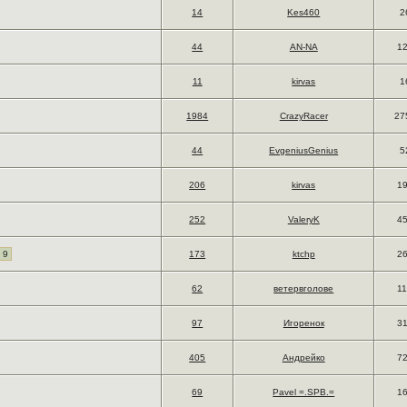
14
Kes460
2
44
AN-NA
1
11
kirvas
1
1984
CrazyRacer
27
44
EvgeniusGenius
5
206
kirvas
1
252
ValeryK
4
 9
173
ktchp
2
62
ветервголове
1
97
Игоренок
3
405
Андрейко
7
69
Pavel =.SPB.=
1