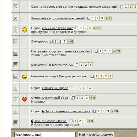
Секс на первом, втором или тридцать третьем свидании?
1
2
3
Зачем нужны домашние животные?
1
2
3
» 7
Опрос:
кто из нас мужчина?
1
2
3
» 23
про мужчин, но касается и девушек
Отморозок
1
2
3
» 6
Пьятнично: когда нет денег - нет любви?
1
2
3
» 13
такая сука эта селяви!
СКИММИНГ В БАНКОМАТАХ
1
2
3
Немного пятницы! Интересует вопрос!
1
2
3
4
Опрос:
Пятничный опрос
1
2
3
4
Опрос:
Счастливый брак:)
1
2
3
» 9
Навеяно...
Опрос:
Опрос по женским частям тела
1
2
3
» 39
Немного позитиФчика!
1
2
3
» 5
В Бразилии начался карнавал!