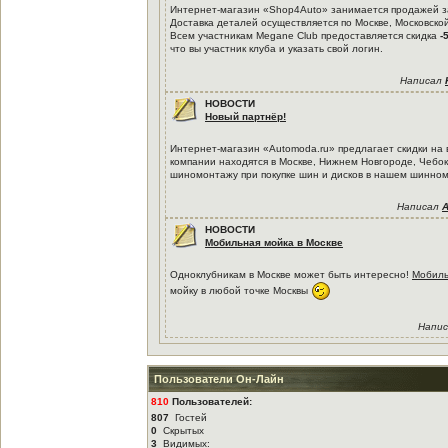
Интернет-магазин «Shop4Auto» занимается продажей зап
Доставка деталей осуществляется по Москве, Московско
Всем участникам Megane Club предоставляется скидка
-
что вы участник клуба и указать свой логин.
Написал
НОВОСТИ
Новый партнёр!
Интернет-магазин «Automoda.ru» предлагает скидки на
компании находятся в Москве, Нижнем Новгороде, Чебок
шиномонтажу при покупке шин и дисков в нашем шинном
Написал
A
НОВОСТИ
Мобильная мойка в Москве
Одноклубникам в Москве может быть интересно!
Мобиль
мойку в любой точке Москвы
Напис
Пользователи Он-Лайн
810
Пользователей:
807
Гостей
0
Скрытых
3
Видимых: