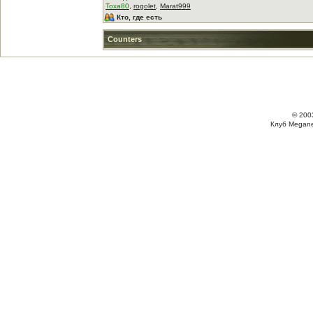
Toxa80
,
rogolet
,
Marat999
Кто, где есть
Counters
© 200
Клуб Megane