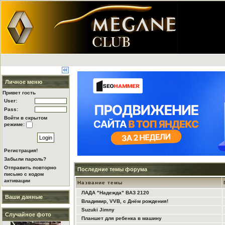
Личное меню
Привет гость
User:
Pass:
Войти в скрытом
режиме:
Регистрация!
Забыли пароль?
Отправить повторно
Последние темы форума
письмо с кодом
активации
Название темы
ЛАДА "Надежда" ВАЗ 2120
Ваши данные
Владимир, VVB, с Днём рождения!
Suzuki Jimny
Случайное фото
Планшет для ребенка в машину