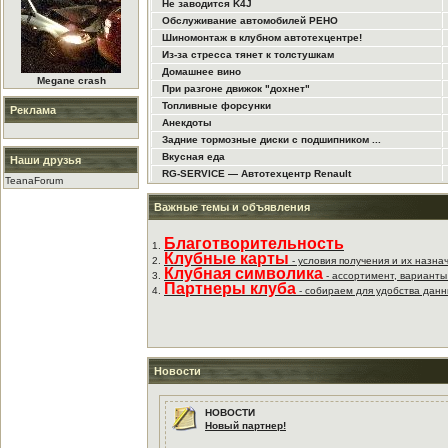
Не заводится K4J
Обслуживание автомобилей РЕНО
Шиномонтаж в клубном автотехцентре!
Из-за стресса тянет к толстушкам
Домашнее вино
Megane crash
При разгоне движок "дохнет"
Топливные форсунки
Реклама
Анекдоты
Задние тормозные диски с подшипником ...
Вкусная еда
Наши друзья
RG-SERVICE — Автотехцентр Renault
TeanaForum
Важные темы и объявления
Благотворительность
1.
Клубные карты
2.
- условия получения и их назна
Клубная символика
3.
- ассортимент, варианты
Партнеры клуба
4.
- собираем для удобства данн
Новости
НОВОСТИ
Новый партнер!