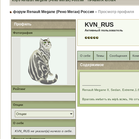
Клуб Renault Megane (Рено Меган) Россия
ПРАВИЛА КЛУБА
форум Renault Megane (Рено Меган) Россия
» Просмотр профиля
KVN_RUS
Профиль
Активный пользователь
Фотография
О себе
Темы
Сообщения
Ком
Содержимое
--------------------
Рейтинг
Renault Megane II, Sedan, Extreme,1
Враговъ имѣетъ въ мірѣ всякъ, Но от
Опции
Опции
О себе
KVN_RUS не указал(а) ничего о себе.
Личная информация