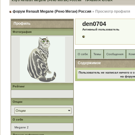
Клуб Renault Megane (Рено Меган) Россия
ПРАВИЛА КЛУБА
форум Renault Megane (Рено Меган) Россия
» Просмотр профиля
den0704
Профиль
Активный пользователь
Фотография
О себе
Темы
Сообщения
Ком
Содержимое
Пользователь не написал ничего о с
на форум
Рейтинг
Опции
Опции
О себе
Megane 2
Личная информация