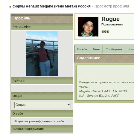
форум Renault Megane (Рено Меган) Россия
» Просмотр профиля
Rogue
Профиль
Пользователи
Фотография
О себе
Темы
Сообщения
Ком
Содержимое
--------------------
Рейтинг
Иногда не получить то, что очень хоч
удача...
Megane Classic EX4 1, 1.6, АКПП
KIA - Sorento EX, 2.4, АКПП
Опции
Опции
О себе
Rogue не указал(а) ничего о себе.
Личная информация