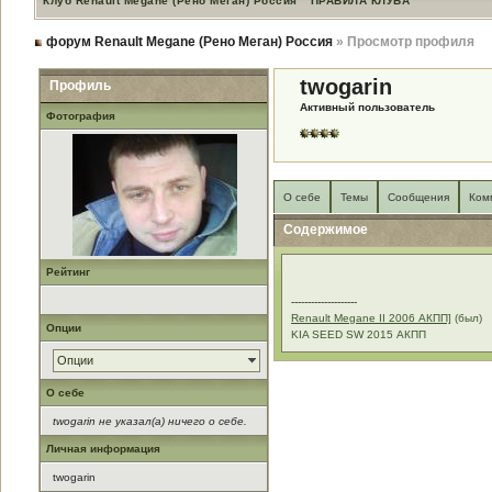
Клуб Renault Megane (Рено Меган) Россия
ПРАВИЛА КЛУБА
форум Renault Megane (Рено Меган) Россия
» Просмотр профиля
twogarin
Профиль
Активный пользователь
Фотография
О себе
Темы
Сообщения
Ком
Содержимое
Рейтинг
--------------------
Renault Megane II 2006 АКПП]
(был)
Опции
KIA SEED SW 2015 АКПП
Опции
О себе
twogarin не указал(а) ничего о себе.
Личная информация
twogarin