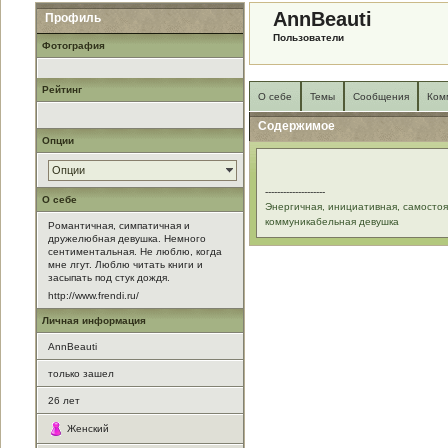
AnnBeauti
Профиль
Пользователи
Фотография
Рейтинг
О себе
Темы
Сообщения
Ком
Содержимое
Опции
Опции
--------------------
О себе
Энергичная, инициативная, самостоя
коммуникабельная девушка
Романтичная, симпатичная и
дружелюбная девушка. Немного
сентиментальная. Не люблю, когда
мне лгут. Люблю читать книги и
засыпать под стук дождя.
http://www.frendi.ru/
Личная информация
AnnBeauti
только зашел
26
лет
Женский