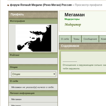
форум Renault Megane (Рено Меган) Россия
» Просмотр профиля
Мегаман
Профиль
Модераторы
Фотография
О себе
Темы
Сообщения
Ком
Содержимое
Рейтинг
--------------------
Отношение к окружающим сильно зав
Опции
тебя окружили.
Опции
О себе
Мегаман не указал(а) ничего о себе.
Личная информация
Мегаман
Мегамаг