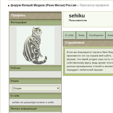
форум Renault Megane (Рено Меган) Россия
» Просмотр профиля
sehiku
Профиль
Пользователи
Фотография
О себе
Темы
Сообщения
Ком
Содержимое
Если вы планируете скачать New Sta
произвести это на нашем веб-сайте, 
музыки, что какой угодно наш гость 
собственному вкусу, ведь кроме этого
разных музыкальных стилей и множе
Рейтинг
порадуют любителей музыки.
Опции
Опции
О себе
sehiku не указал(а) ничего о себе.
Личная информация