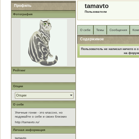
tamavto
Профиль
Пользователи
Фотография
О себе
Темы
Сообщения
Ком
Содержимое
Пользователь не написал ничего о с
на форум
Рейтинг
Опции
Опции
О себе
Уличные гонки - это классно, но
подумайте о себе и своих близких
http://tamavto.ru/
Личная информация
tamavto