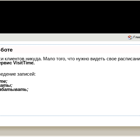
Гла
-боте
иси клиентов никуда. Мало того, что нужно видеть свое расписан
ервис VisitTime.
ведение записей:
те;
латы;
рабатывать;