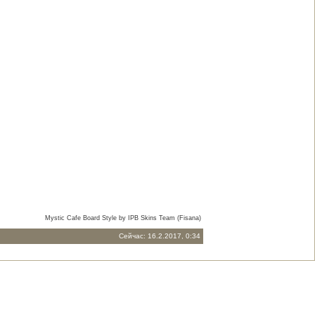
Mystic Cafe Board Style by IPB Skins Team (Fisana)
Сейчас: 16.2.2017, 0:34