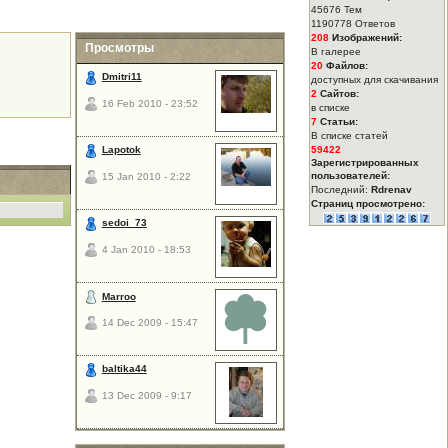
45676 Тем
1190778 Ответов
208
Изображений:
Просмотры
В галерее
20
Файлов:
Dmitri11
доступных для скачивания
2
Сайтов:
16 Feb 2010 - 23:52
в списке
7
Статьи:
В списке статей
Lapotok
59422
Зарегистрированных
пользователей:
15 Jan 2010 - 2:22
Последний:
Rdrenav
Страниц просмотрено:
sedoi_73
4 Jan 2010 - 18:53
Marroo
14 Dec 2009 - 15:47
baltika44
13 Dec 2009 - 9:17