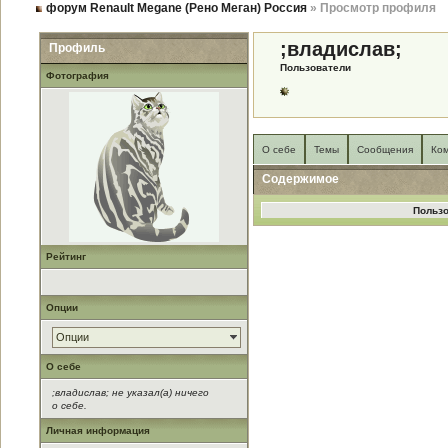
форум Renault Megane (Рено Меган) Россия
» Просмотр профиля
;владислав;
Профиль
Пользователи
Фотография
О себе
Темы
Сообщения
Ко
Содержимое
Пользо
Рейтинг
Опции
Опции
О себе
;владислав; не указал(а) ничего
о себе.
Личная информация