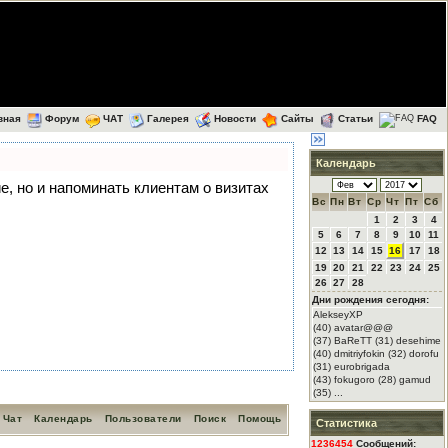
вная
Форум
ЧАТ
Галерея
Новости
Сайты
Статьи
FAQ
Календарь
ие, но и напоминать клиентам о визитах
Вс
Пн
Вт
Ср
Чт
Пт
Сб
1
2
3
4
5
6
7
8
9
10
11
12
13
14
15
16
17
18
19
20
21
22
23
24
25
26
27
28
Дни рождения сегодня:
AlekseyXP
(40) avatar@@@
(37) BaReTT (31) desehime
(40) dmitriyfokin (32) dorofu
(31) eurobrigada
(43) fokugoro (28) gamud
(35) ...
Чат
Календарь
Пользователи
Поиск
Помощь
Статистика
1236454
Сообщений: