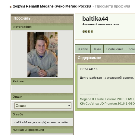
форум Renault Megane (Рено Меган) Россия
» Просмотр профиля
baltika44
Профиль
Активный пользователь
Фотография
О себе
Темы
Сообщения
Ком
Содержимое
К 874 АР 10.
Долго работал на железной дороге, 
Рейтинг
--------------------
Опции
Мegane II Estate Extreme 2008 1.6М
KIA Cee'd_sw JD Premium 2016 1.6G
Опции
О себе
baltika44 не указал(а) ничего о себе.
Личная информация