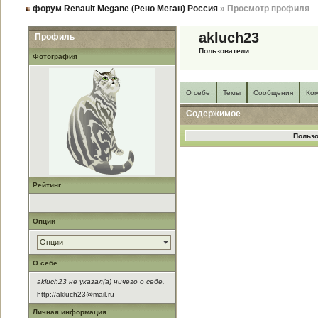
форум Renault Megane (Рено Меган) Россия
» Просмотр профиля
akluch23
Профиль
Пользователи
Фотография
О себе
Темы
Сообщения
Ко
Содержимое
Пользо
Рейтинг
Опции
Опции
О себе
akluch23 не указал(а) ничего о себе.
http://akluch23@mail.ru
Личная информация