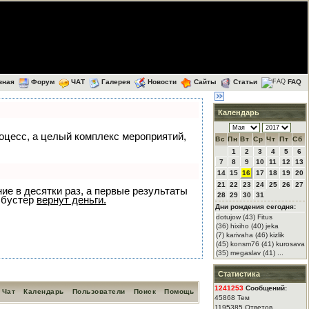
вная
Форум
ЧАТ
Галерея
Новости
Сайты
Статьи
FAQ
Календарь
роцесс, а целый комплекс мероприятий,
Вс
Пн
Вт
Ср
Чт
Пт
Сб
1
2
3
4
5
6
7
8
9
10
11
12
13
14
15
16
17
18
19
20
21
22
23
24
25
26
27
ние в десятки раз, а первые результаты
28
29
30
31
 бустер
вернут деньги.
Дни рождения сегодня:
dotujow (43) Fitus
(36) hixiho (40) jeka
(7) karivaha (46) kizlik
(45) konsm76 (41) kurosava
(35) megaslav (41) ...
Статистика
1241253
Сообщений:
Чат
Календарь
Пользователи
Поиск
Помощь
45868 Тем
1195385 Ответов