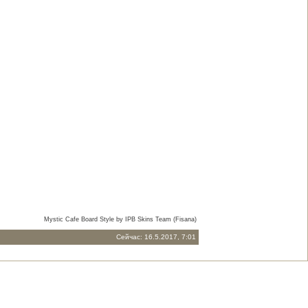
Mystic Cafe Board Style by IPB Skins Team (Fisana)
Сейчас: 16.5.2017, 7:01