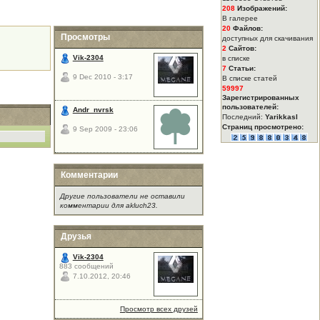
208
Изображений:
В галерее
20
Файлов:
Просмотры
доступных для скачивания
2
Сайтов:
Vik-2304
в списке
7
Статьи:
9 Dec 2010 - 3:17
В списке статей
59997
Зарегистрированных
пользователей:
Andr_nvrsk
Последний:
Yarikkasl
Страниц просмотрено:
9 Sep 2009 - 23:06
Комментарии
Другие пользователи не оставили
комментарии для akluch23.
Друзья
Vik-2304
883 сообщений
7.10.2012, 20:46
Просмотр всех друзей