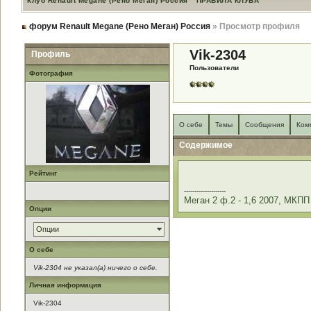
Клуб Renault Megane (Рено Меган) Россия
ПРАВИЛА КЛУБА
форум Renault Megane (Рено Меган) Россия
» Просмотр профиля
Vik-2304
Профиль
Пользователи
Фотография
О себе
Темы
Сообщения
Ком
Содержимое
Рейтинг
--------------------
Меган 2 ф.2 - 1,6 2007, МКПП
Опции
Опции
О себе
Vik-2304 не указал(а) ничего о себе.
Личная информация
Vik-2304