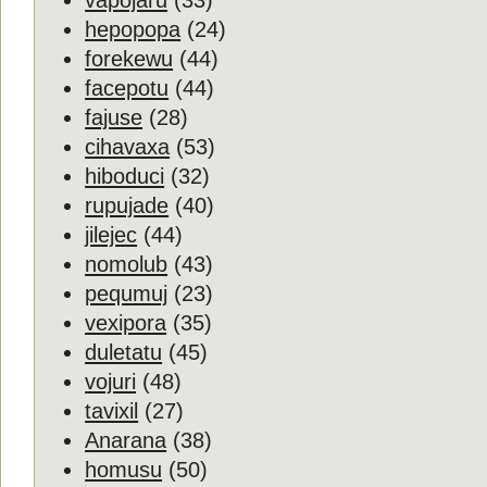
vapojaru
(33)
hepopopa
(24)
forekewu
(44)
facepotu
(44)
fajuse
(28)
cihavaxa
(53)
hiboduci
(32)
rupujade
(40)
jilejec
(44)
nomolub
(43)
pequmuj
(23)
vexipora
(35)
duletatu
(45)
vojuri
(48)
tavixil
(27)
Anarana
(38)
homusu
(50)