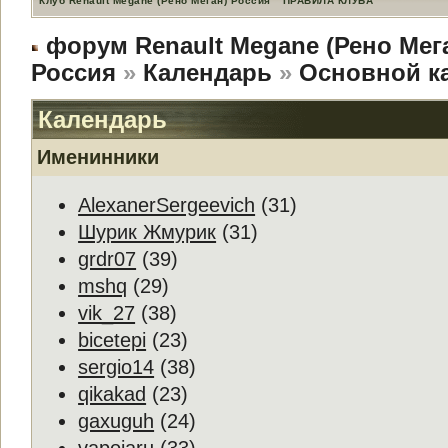
Клуб Renault Megane (Рено Меган) Россия
ПРАВИЛА КЛУБА
форум Renault Megane (Рено Мег
Россия
»
Календарь
»
Основной к
Календарь
Именинники
AlexanerSergeevich
(31)
Шурик Жмурик
(31)
grdr07
(39)
mshq
(29)
vik_27
(38)
bicetepi
(23)
sergio14
(38)
qikakad
(23)
gaxuguh
(24)