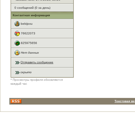
0 сообщений (0 за день)
Контактная информация
bebijoxu
76622073
825975656
Нет данных
Отправить сообщение
скрыто
* Просмотры профиля обновляются
каждый час
Текстовая в