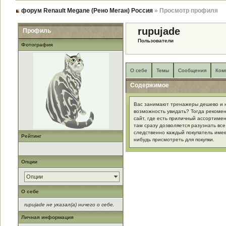
форум Renault Megane (Рено Меган) Россия
» Просмотр профиля
rupujade
Профиль
Пользователи
Фотография
О себе
Темы
Сообщения
Ком
Содержимое
Вас занимают тренажеры дешево и н
возможность увидать? Тогда рекомен
сайт, где есть приличный ассортиме
там сразу дозволяется разузнать вс
следственно каждый покупатель имее
Рейтинг
нибудь присмотреть для покупки.
Опции
Опции
О себе
rupujade не указал(а) ничего о себе.
Личная информация