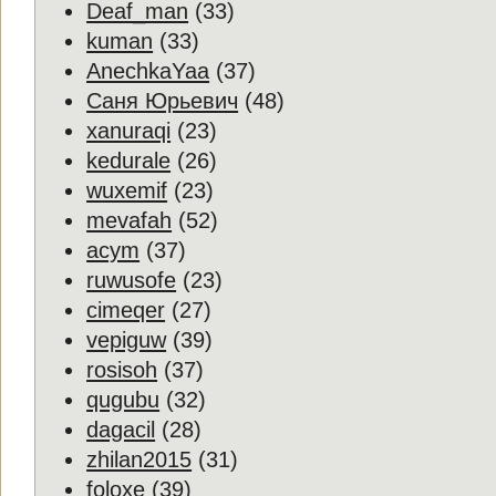
Deaf_man
(33)
kuman
(33)
AnechkaYaа
(37)
Саня Юрьевич
(48)
xanuraqi
(23)
kedurale
(26)
wuxemif
(23)
mevafah
(52)
acym
(37)
ruwusofe
(23)
cimeqer
(27)
vepiguw
(39)
rosisoh
(37)
qugubu
(32)
dagacil
(28)
zhilan2015
(31)
foloxe
(39)