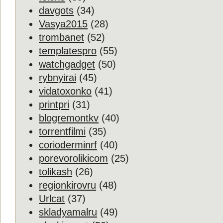
davgots
(34)
Vasya2015
(28)
trombanet
(52)
templatespro
(55)
watchgadget
(50)
rybnyirai
(45)
vidatoxonko
(41)
printpri
(31)
blogremontkv
(40)
torrentfilmi
(35)
corioderminrf
(40)
porevorolikicom
(25)
tolikash
(26)
regionkirovru
(48)
Urlcat
(37)
skladyamalru
(49)