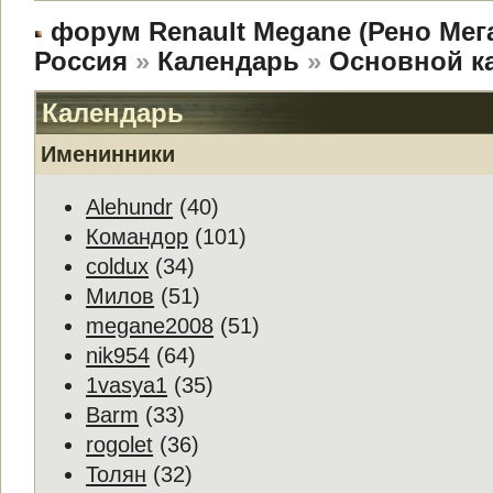
форум Renault Megane (Рено Мег
Россия
»
Календарь
»
Основной к
Календарь
Именинники
Alehundr
(40)
Командор
(101)
coldux
(34)
Милов
(51)
megane2008
(51)
nik954
(64)
1vasya1
(35)
Barm
(33)
rogolet
(36)
Толян
(32)