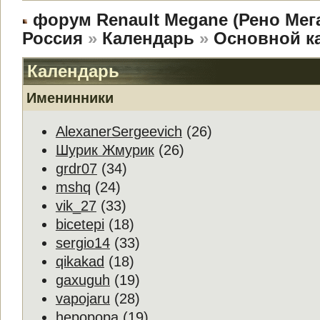
форум Renault Megane (Рено Мег
Россия
»
Календарь
»
Основной к
Календарь
Именинники
AlexanerSergeevich
(26)
Шурик Жмурик
(26)
grdr07
(34)
mshq
(24)
vik_27
(33)
bicetepi
(18)
sergio14
(33)
qikakad
(18)
gaxuguh
(19)
vapojaru
(28)
hepopopa
(19)