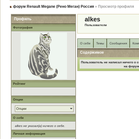
форум Renault Megane (Рено Меган) Россия
» Просмотр профиля
alkes
Профиль
Пользователи
Фотография
О себе
Темы
Сообщения
Ком
Содержимое
Пользователь не написал ничего о с
на форум
Рейтинг
Опции
Опции
О себе
alkes не указал(а) ничего о себе.
Личная информация