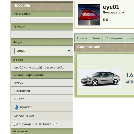
Профиль
eye01
Пользователи
Фотография
Рейтинг
О себе
Темы
Сообщения
Ком
Опции
Содержимое
Опции
О себе
--------------------
eye01 не указал(а) ничего о себе.
Личная информация
eye01
Постоялец
27
лет
Мужской
Москва, ЮЗАО
Дата рождения:
18 Май 1987
Интересы