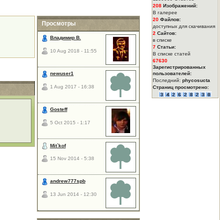
208
Изображений:
В галерее
20
Файлов:
Просмотры
доступных для скачивания
2
Сайтов:
Владимир В.
в списке
7
Статьи:
10 Aug 2018 - 11:55
В списке статей
67630
Зарегистрированных
newuser1
пользователей:
Последний:
phycosucta
1 Aug 2017 - 16:38
Страниц просмотрено:
Gosteff
5 Oct 2015 - 1:17
Mit`kof
15 Nov 2014 - 5:38
andrew777spb
13 Jun 2014 - 12:30