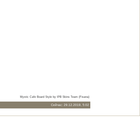
Mystic Cafe Board Style by IPB Skins Team (Fisana)
Сейчас: 29.12.2019, 5:02