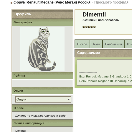
форум Renault Megane (Рено Меган) Россия
» Просмотр профиля
Dimentii
Профиль
Активный пользователь
Фотография
О себе
Темы
Сообщения
Ко
Содержимое
--------------------
Рейтинг
Был Renault Megane 2 Grandtour 1.5 
Есть Renault Megane III Denamique 
Опции
Опции
О себе
Dimentii не указал(а) ничего о себе.
Личная информация
Dimentii