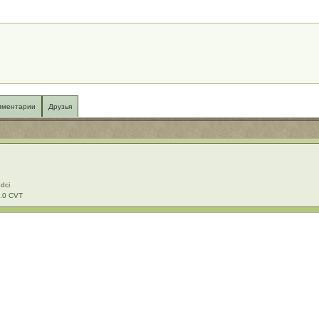
мментарии
Друзья
dci
2.0 CVT