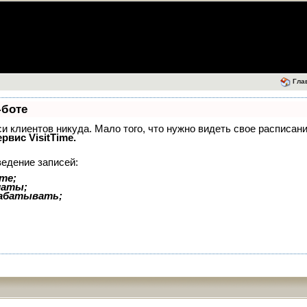
Гла
-боте
иси клиентов никуда. Мало того, что нужно видеть свое расписан
ервис VisitTime.
ведение записей:
те;
латы;
рабатывать;