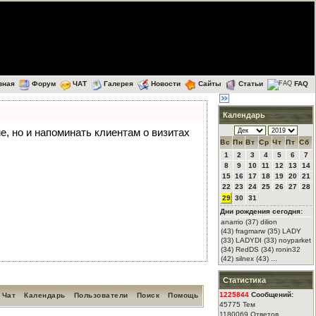
вная
Форум
ЧАТ
Галерея
Новости
Сайты
Статьи
FAQ
Календарь
ие, но и напоминать клиентам о визитах
Вс
Пн
Вт
Ср
Чт
Пт
Сб
1
2
3
4
5
6
7
8
9
10
11
12
13
14
15
16
17
18
19
20
21
22
23
24
25
26
27
28
29
30
31
Дни рождения сегодня:
anarrio (37) dilion
(43) fragmarw (35) LADY
(33) LADYDI (33) noyparket
(34) RedDS (34) ronin32
(42) silnex (43) ...
Статистика
1225844
Сообщений:
Чат
Календарь
Пользователи
Поиск
Помощь
45775 Тем
1180069 Ответов