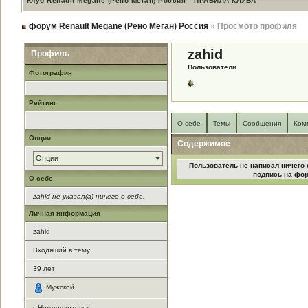
Клуб Renault Megane (Рено Меган) Россия
ПРАВИЛА КЛУБА
форум Renault Megane (Рено Меган) Россия
» Просмотр профиля
zahid
Профиль
Пользователи
Фотография
Рейтинг
О себе
Темы
Сообщения
Ком
Опции
Содержимое
Опции
Пользователь не написал ничего 
подпись на фо
О себе
zahid не указал(а) ничего о себе.
Личная информация
zahid
Входящий в тему
39
лет
Мужской
г Нижневартовск