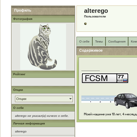
alterego
Профиль
Пользователи
Фотография
О себе
Темы
Сообщения
Ком
Содержимое
--------------------
Рейтинг
Опции
Опции
О себе
alterego не указал(а) ничего о себе.
Личная информация
alterego