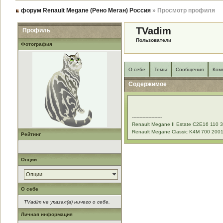
форум Renault Megane (Рено Меган) Россия
» Просмотр профиля
TVadim
Профиль
Пользователи
Фотография
О себе
Темы
Сообщения
Ком
Содержимое
--------------------
Renault Megane II Estate C2E16 110 3
Renault Megane Classic K4M 700 2001
Рейтинг
Опции
Опции
О себе
TVadim не указал(а) ничего о себе.
Личная информация