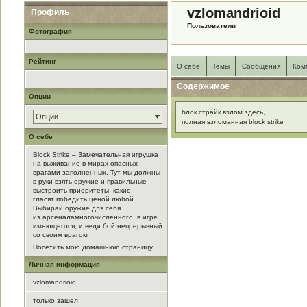
vzlomandrioid
Профиль
Пользователи
Фотография
Рейтинг
О себе
Темы
Сообщения
Ком
Содержимое
Опции
блок страйк взлом здесь,
Опции
полная взломанная block strike
О себе
Block Strike – Замечательная игрушка
на выживание в мирах опасных
врагами заполненных. Тут мы должны
в руки взять оружие и правильные
выстроить приоритеты, какие
гласят победить ценой любой.
Выбирай оружие для себя
из арсеналамногочисленного, в игре
имеющегося, и веди бой непрерывный
со своим врагом
Посетить мою домашнюю страницу
Личная информация
vzlomandrioid
только зашел