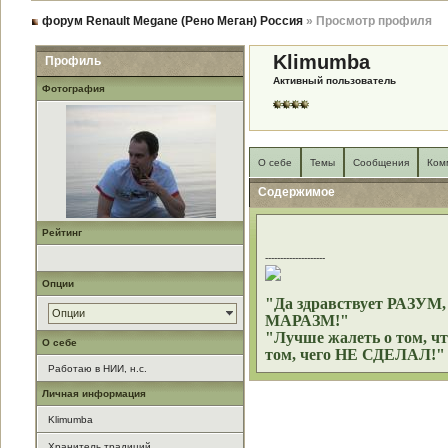
форум Renault Megane (Рено Меган) Россия
» Просмотр профиля
Klimumba
Профиль
Активный пользователь
Фотография
О себе
Темы
Сообщения
Ком
Содержимое
Рейтинг
--------------------
Опции
"Да здравствует РАЗУМ, 
Опции
МАРАЗМ!"
"Лучше жалеть о том, ч
О себе
том, чего НЕ СДЕЛАЛ!"
Работаю в НИИ, н.с.
Личная информация
Klimumba
Хранитель традиций