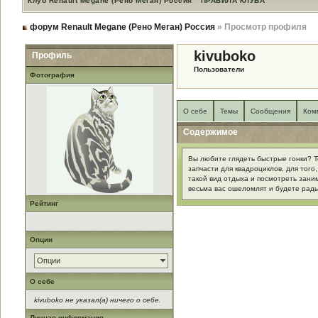
Клуб Renault Megane (Рено Меган) Россия
ПРАВИЛА КЛУБА
форум Renault Megane (Рено Меган) Россия
» Просмотр профиля
kivuboko
Профиль
Пользователи
Фотография
О себе
Темы
Сообщения
Ком
Содержимое
Вы любите глядеть быстрые гонки? Т
запчасти для квадроциклов, для того
такой вид отдыха и посмотреть зани
весьма вас ошеломлят и будете рады
Рейтинг
Опции
Опции
О себе
kivuboko не указал(а) ничего о себе.
Личная информация