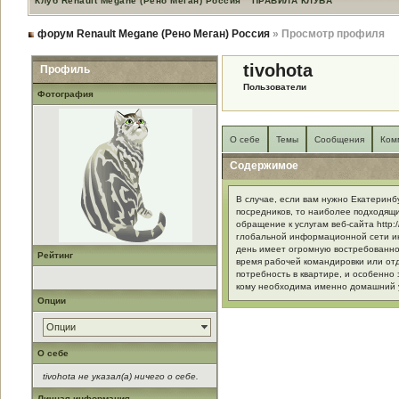
Клуб Renault Megane (Рено Меган) Россия
ПРАВИЛА КЛУБА
форум Renault Megane (Рено Меган) Россия
» Просмотр профиля
tivohota
Профиль
Пользователи
Фотография
О себе
Темы
Сообщения
Ком
Содержимое
В случае, если вам нужно Екатеринбу
посредников, то наиболее подходящ
обращение к услугам веб-сайта http:/
глобальной информационной сети и
день имеет огромную востребованност
Рейтинг
время рабочей командировки или отд
потребность в квартире, и особенно 
кому необходима именно домашний у
Опции
Опции
О себе
tivohota не указал(а) ничего о себе.
Личная информация