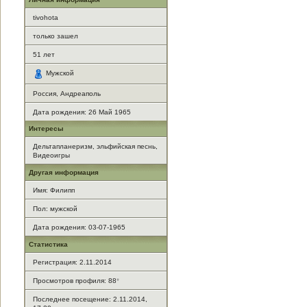
tivohota
только зашел
51
лет
Мужской
Россия, Андреаполь
Дата рождения:
26 Май 1965
Интересы
Дельтапланеризм, эльфийская песнь,
Видеоигры
Другая информация
Имя: Филипп
Пол: мужской
Дата рождения: 03-07-1965
Статистика
Регистрация: 2.11.2014
Просмотров профиля: 88
*
Последнее посещение: 2.11.2014,