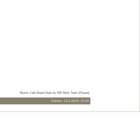
Mystic Cafe Board Style by IPB Skins Team (Fisana)
Сейчас: 23.5.2018, 15:52