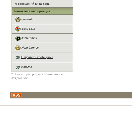
0 сообщений (0 за день)
Контактная информация
gocereho
44431318
413205657
Нет данных
Отправить сообщение
скрыто
* Просмотры профиля обновляются
каждый час