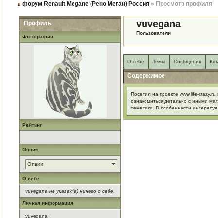
форум Renault Megane (Рено Меган) Россия
» Просмотр профиля
vuvegana
Профиль
Пользователи
Фотография
О себе
Темы
Сообщения
Ко
Содержимое
Посетил на проекте www.life-crazy.
ознакомиться детально с иными ма
тематики. В особенности интересует
Рейтинг
Опции
Опции
О себе
vuvegana не указал(а) ничего о себе.
Личная информация
vuvegana