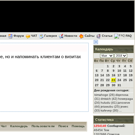
вная
Форум
ЧАТ
Галерея
Новости
Сайты
Статьи
FAQ
Календарь
ие, но и напоминать клиентам о визитах
Вс
Пн
Вт
Ср
Чт
Пт
Сб
1
2
3
4
5
6
7
8
9
10
11
12
13
14
15
16
17
18
19
20
21
22
23
24
25
26
27
28
29
30
31
Дни рождения сегодня:
bimahoge (26) diqenosa
(31) dmisich (42) howepaga
(24) huludu (41) janoxeve
(44) jetawubu (25) jewec
(33) kafevep (30) ...
Статистика
1254140
Сообщений:
Чат
Календарь
Пользователи
Поиск
Помощь
46454 Тем
1207686 Ответов