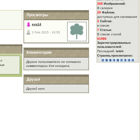
208
Изображений:
В галерее
20
Файлов:
Просмотры
доступных для скачивания
2
Сайтов:
eva14
в списке
7
Статьи:
2 Feb 2015 - 10:55
В списке статей
61986
Зарегистрированных
пользователей:
Последний:
tvteh
Комментарии
Страниц просмотрено:
ел
Другие пользователи не оставили
ные
комментарии для vuvegana.
Друзья
Друзей нет.