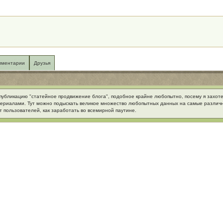
мментарии
Друзья
ru публикацию "статейное продвижение блога", подобное крайне любопытно, посему я захот
териалами. Тут можно подыскать великое множество любопытных данных на самые различ
 пользователей, как заработать во всемирной паутине.