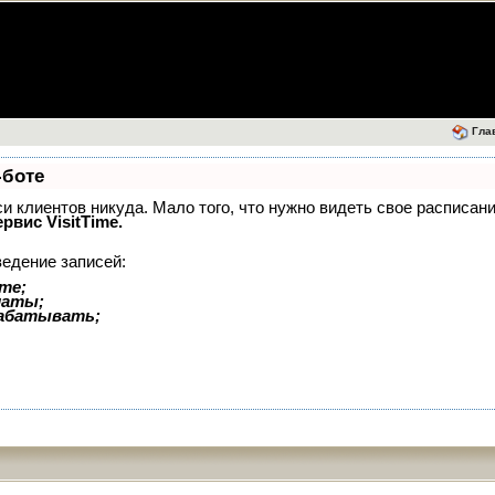
Гла
-боте
иси клиентов никуда. Мало того, что нужно видеть свое расписан
ервис VisitTime.
ведение записей:
те;
латы;
рабатывать;