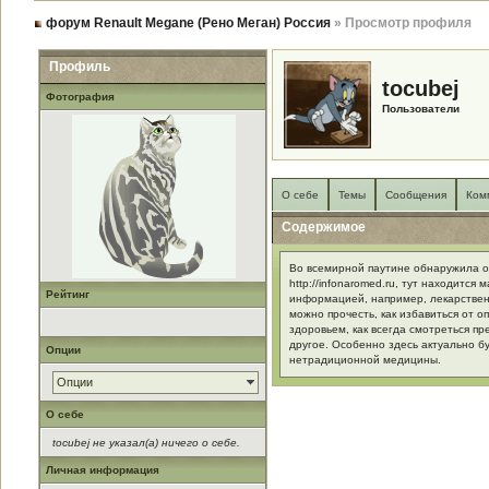
форум Renault Megane (Рено Меган) Россия
» Просмотр профиля
Профиль
tocubej
Фотография
Пользователи
О себе
Темы
Сообщения
Ком
Содержимое
Во всемирной паутине обнаружила о
http://infonaromed.ru, тут находится
Рейтинг
информацией, например, лекарствен
можно прочесть, как избавиться от 
здоровьем, как всегда смотреться пр
другое. Особенно здесь актуально б
Опции
нетрадиционной медицины.
Опции
О себе
tocubej не указал(а) ничего о себе.
Личная информация