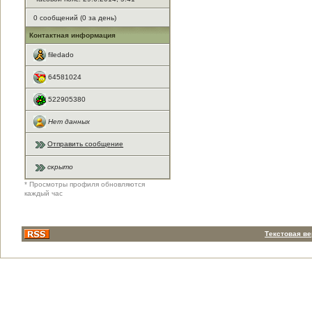
0 сообщений (0 за день)
Контактная информация
filedado
64581024
522905380
Нет данных
Отправить сообщение
скрыто
* Просмотры профиля обновляются
каждый час
Текстовая в