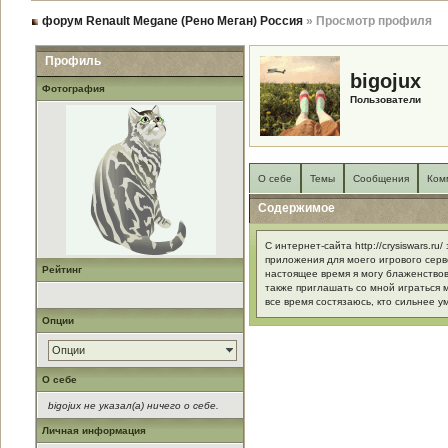
форум Renault Megane (Рено Меган) Россия
» Просмотр профиля
Профиль
bigojux
Фотография
Пользователи
О себе
Темы
Сообщения
Ком
Содержимое
С интернет-сайта http://crysiswars.ru
приложения для моего игрового серв
Рейтинг
настоящее время я могу блаженство
также приглашать со мной играться м
все время состязаюсь, кто сильнее у
Опции
Опции
О себе
bigojux не указал(а) ничего о себе.
Личная информация