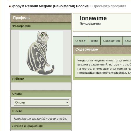
форум Renault Megane (Рено Меган) Россия
» Просмотр профиля
lonewime
Профиль
Пользователи
Фотография
О себе
Темы
Сообщения
Ком
Содержимое
Когда стал глядеть чтива тогда охо
видами развлечений, потому что лю
на костре, и помощью стал портал гд
непредвиденных обстоятельствах, дл
Рейтинг
Опции
Опции
О себе
lonewime не указал(а) ничего о себе.
Личная информация