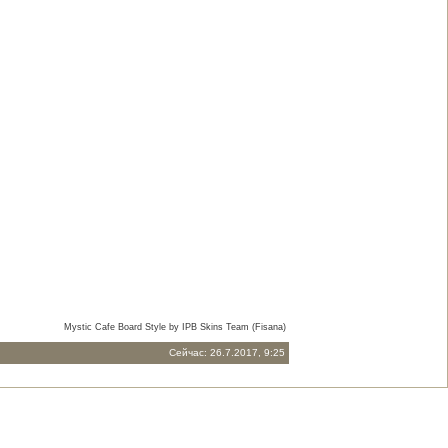
Mystic Cafe Board Style by IPB Skins Team (Fisana)
Сейчас: 26.7.2017, 9:25