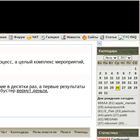
вная
Форум
ЧАТ
Галерея
Новости
Сайты
Статьи
FAQ
Календарь
роцесс, а целый комплекс мероприятий,
Вс
Пн
Вт
Ср
Чт
Пт
Сб
1
2
3
4
5
6
7
8
9
10
11
12
13
14
15
16
17
18
19
20
21
22
ние в десятки раз, а первые результаты
23
24
25
26
27
28
29
 бустер
вернут деньги.
30
31
Дни рождения сегодня:
966АА (61) apple_maniak
(29) avtopoputchik
(61) E_Fish (33) jakehodu
(44) jatehi (27) jotitih
(42) MEGAlith
(37) mihomoh (35) ...
Чат
Календарь
Пользователи
Поиск
Помощь
Статистика
1244243
Сообщений: