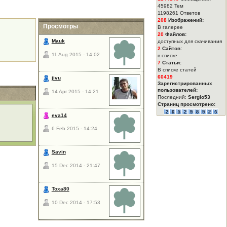
45982 Тем
1198261 Ответов
208
Изображений:
Просмотры
В галерее
20
Файлов:
Mauk
доступных для скачивания
2
Сайтов:
11 Aug 2015 - 14:02
в списке
7
Статьи:
В списке статей
60419
jivu
Зарегистрированных
пользователей:
14 Apr 2015 - 14:21
Последний:
Sergio53
Страниц просмотрено:
eva14
6 Feb 2015 - 14:24
Savin
15 Dec 2014 - 21:47
Toxa80
10 Dec 2014 - 17:53