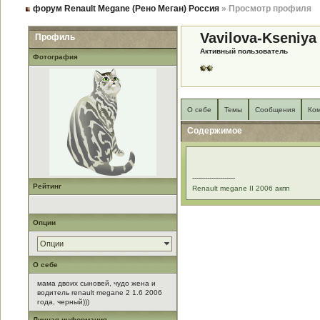
форум Renault Megane (Рено Меган) Россия
» Просмотр профиля
Vavilova-Kseniya
Профиль
Активный пользователь
Фотография
О себе
Темы
Сообщения
Ко
Содержимое
--------------------
Рейтинг
Renault megane II 2006 акпп
Опции
Опции
О себе
мама двоих сыновей, чудо жена и
водитель renault megane 2 1.6 2006
года, черный)))
Личная информация