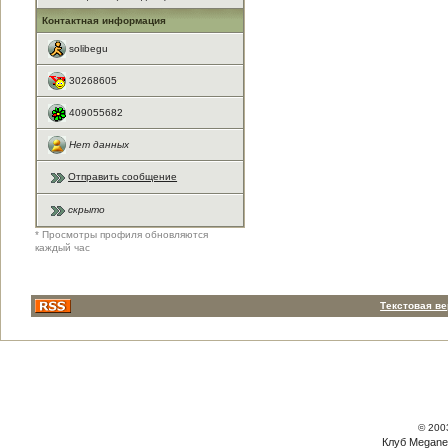
Контактная информация
solibegu
30268605
409055682
Нет данных
Отправить сообщение
скрыто
* Просмотры профиля обновляются
каждый час
Текстовая в
© 200
Клуб Megane