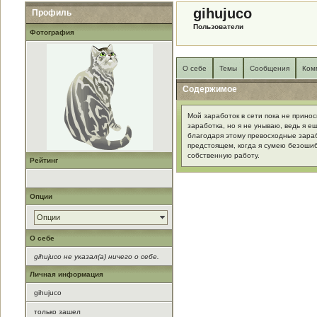
gihujuco
Профиль
Пользователи
Фотография
О себе
Темы
Сообщения
Ком
Содержимое
Мой заработок в сети пока не прино
заработка, но я не унываю, ведь я е
благодаря этому превосходные зараб
предстоящем, когда я сумею безоши
собственную работу.
Рейтинг
Опции
Опции
О себе
gihujuco не указал(а) ничего о себе.
Личная информация
gihujuco
только зашел