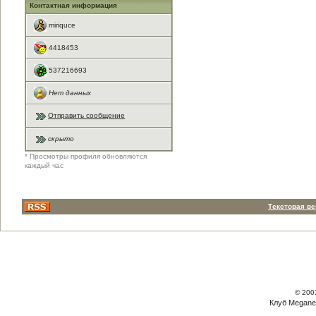
Контактная информация
miriquce
4418453
537216693
Нет данных
Отправить сообщение
скрыто
* Просмотры профиля обновляются
каждый час
Текстовая в
© 200
Клуб Megane