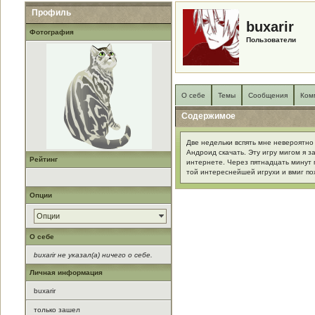
Профиль
buxarir
Фотография
Пользователи
О себе
Темы
Сообщения
Ком
Содержимое
Две недельки вспять мне невероятно
Андроид скачать. Эту игру мигом я з
Рейтинг
интернете. Через пятнадцать минут
той интереснейшей игрухи и вмиг пож
Опции
Опции
О себе
buxarir не указал(а) ничего о себе.
Личная информация
buxarir
только зашел