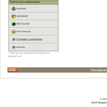
Контактная информация
bedufale
29439449
892741439
Нет данных
Отправить сообщение
скрыто
* Просмотры профиля обновляются
каждый час
Текстовая в
© 200
Клуб Megane