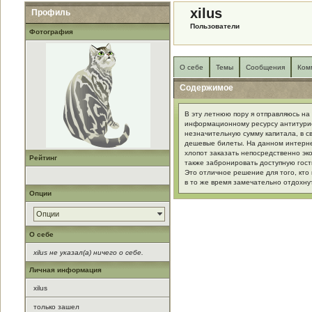
xilus
Профиль
Пользователи
Фотография
О себе
Темы
Сообщения
Ком
Содержимое
В эту летнюю пору я отправляюсь на
информационному ресурсу антитурист
незначительную сумму капитала, в с
дешевые билеты. На данном интерне
хлопот заказать непосредственно э
Рейтинг
также забронировать доступную гост
Это отличное решение для того, кто
в то же время замечательно отдохну
Опции
Опции
О себе
xilus не указал(а) ничего о себе.
Личная информация
xilus
только зашел