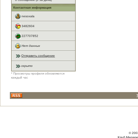
Контактная информация
nesoxala
3482604
227707852
Нет данных
Отправить сообщение
скрыто
* Просмотры профиля обновляются
каждый час
© 200
Клуб Megane