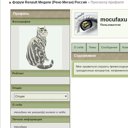
форум Renault Megane (Рено Меган) Россия
» Просмотр профиля
Профиль
mocufaxu
Фотография
Пользователи
О себе
Темы
Сообщения
Ком
Содержимое
Мне нравиться слушать превосходну
грандиозных концертов, непременно
Рейтинг
Опции
Опции
О себе
mocufaxu не указал(а) ничего о себе.
Личная информация
mocufaxu