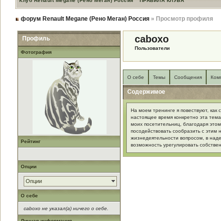
Клуб Renault Megane (Рено Меган) Россия
ПРАВИЛА КЛУБА
форум Renault Megane (Рено Меган) Россия
» Просмотр профиля
caboxo
Профиль
Пользователи
Фотография
О себе
Темы
Сообщения
Ком
Содержимое
На моем тренинге я повествуют, как с
настоящее время конкретно эта тема
моих посетительниц, благодаря это
посодействовать сообразить с этим
жизнедеятельности вопросом, в над
Рейтинг
возможность урегулировать собстве
Опции
Опции
О себе
caboxo не указал(а) ничего о себе.
Личная информация