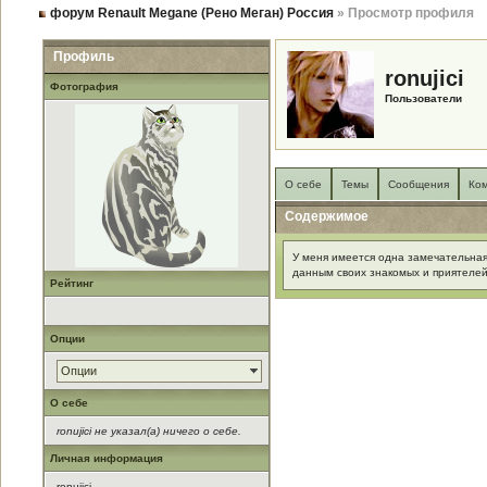
форум Renault Megane (Рено Меган) Россия
» Просмотр профиля
Профиль
ronujici
Фотография
Пользователи
О себе
Темы
Сообщения
Ко
Содержимое
У меня имеется одна замечательная
данным своих знакомых и приятелей
Рейтинг
Опции
Опции
О себе
ronujici не указал(а) ничего о себе.
Личная информация
ronujici