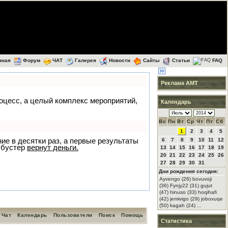
вная
Форум
ЧАТ
Галерея
Новости
Сайты
Статьи
FAQ
Реклама АМТ
роцесс, а целый комплекс мероприятий,
Календарь
Вс
Пн
Вт
Ср
Чт
Пт
Сб
1
2
3
4
5
ние в десятки раз, а первые результаты
6
7
8
9
10
11
12
 бустер
вернут деньги.
13
14
15
16
17
18
19
20
21
22
23
24
25
26
27
28
29
30
31
Дни рождения сегодня:
Ayvengo (26) bovuvoji
(36) Fynjy22 (31) gujut
(47) hinuso (33) hoqihafi
(42) jemivigo (29) joboxuqe
(50) kagah (24) ...
Чат
Календарь
Пользователи
Поиск
Помощь
Статистика