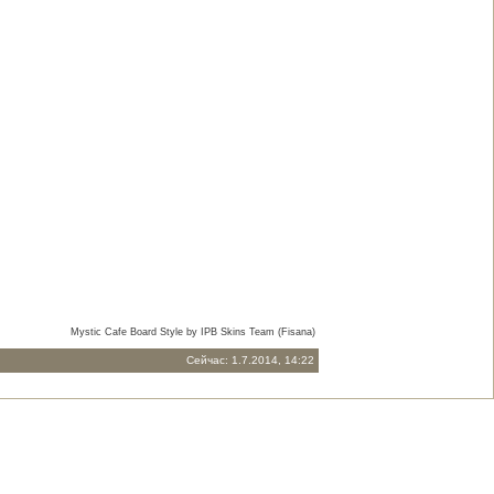
Mystic Cafe Board Style by IPB Skins Team (Fisana)
Сейчас: 1.7.2014, 14:22