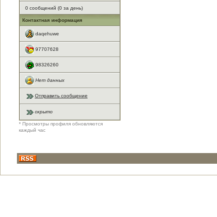
0 сообщений (0 за день)
Контактная информация
daqehuwe
97707628
98326260
Нет данных
Отправить сообщение
скрыто
* Просмотры профиля обновляются
каждый час