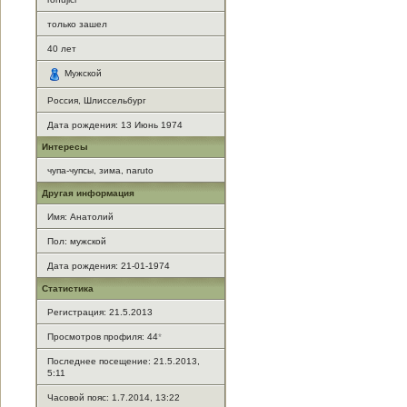
только зашел
40
лет
Мужской
Россия, Шлиссельбург
Дата рождения:
13 Июнь 1974
Интересы
чупа-чупсы, зима, naruto
Другая информация
Имя: Анатолий
Пол: мужской
Дата рождения: 21-01-1974
Статистика
Регистрация: 21.5.2013
Просмотров профиля: 44
*
Последнее посещение: 21.5.2013,
5:11
Часовой пояс: 1.7.2014, 13:22