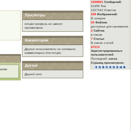
1068801
Сообщений:
41459 Тем
1027342 Ответов
208
Изображений:
Просмотры
В галерее
20
Файлов:
ronujici профиль не имеет
доступных для скачивания
просмотров.
2
Сайтов:
в списке
7
Статьи:
Комментарии
В списке статей
47213
Другие пользователи не оставили
Зарегистрированных
комментарии для ronujici.
пользователей:
Последний:
vassa
Страниц просмотрено:
Друзья
ивляю
Друзей нет.