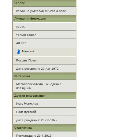
О себе
xebac не указал(а) ничего о себе.
Личная информация
xebac
только зашел
40
лет
Мужской
Россия, Почеп
Дата рождения:
20 Авг 1972
Интересы
Металлоискатели, Виноделие,
праздники
Другая информация
Имя: Мстислав
Пол: мужской
Дата рождения: 23-06-1972
Статистика
Регистрация: 29.4.2013