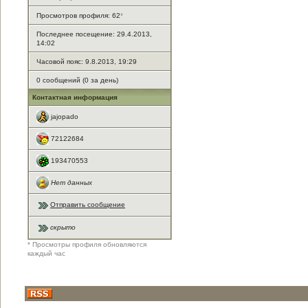
Просмотров профиля: 62
*
Последнее посещение: 29.4.2013,
14:02
Часовой пояс: 9.8.2013, 19:29
0 сообщений (0 за день)
Контактная информация
jajopado
72122684
193470553
Нет данных
Отправить сообщение
скрыто
* Просмотры профиля обновляются
каждый час