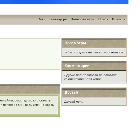
Чат
Календарь
Пользователи
Поиск
Помощь
Просмотры
xebac профиль не имеет просмотров.
Комментарии
Другие пользователи не оставили
комментарии для xebac.
Друзья
нлайн-проект, где можно скачать
Друзей нет.
я привлек один, ведь именно здесь