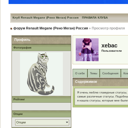
Клуб Renault Megane (Рено Меган) Россия
ПРАВИЛА КЛУБА
форум Renault Megane (Рено Меган) Россия
» Просмотр профиля
Профиль
xebac
Фотография
Пользователи
О себе
Темы
Сообщения
Ко
Содержимое
Я очень люблю гламурные статусы, 
самые различные статусы. Подобных
Рейтинг
я нашла статусы, которые мне были
Опции
Опции