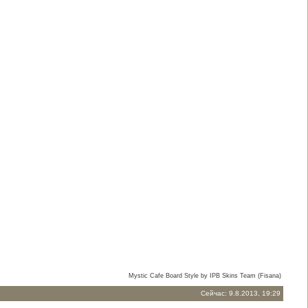
Mystic Cafe Board Style by IPB Skins Team (Fisana)
Сейчас: 9.8.2013, 19:29