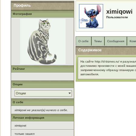
Профиль
ximiqowi
Фотография
Пользователи
О себе
Темы
Сообщения
Ком
Содержимое
На сайте http://d-biznes.ru/ я разузн
достижимо произвести с моей машин
Рейтинг
запримеченному образцу планирую 
автомобиля.
Опции
Опции
О себе
ximiqowi не указал(а) ничего о себе.
Личная информация
ximiqowi
только зашел