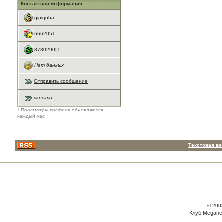
Контактная информация
qipiqoba
6662051
873029055
Нет данных
Отправить сообщение
скрыто
* Просмотры профиля обновляются
каждый час
Текстовая в
© 200
Клуб Megane