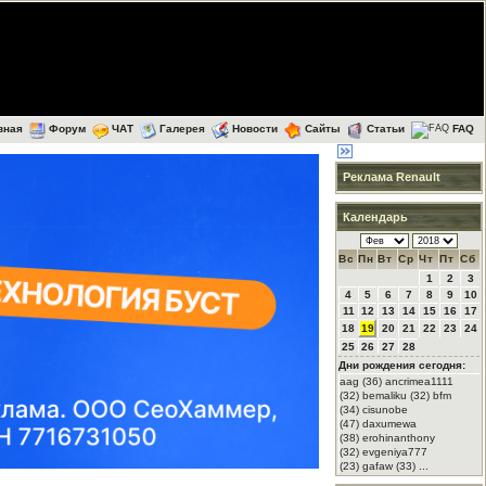
вная
Форум
ЧАТ
Галерея
Новости
Сайты
Статьи
FAQ
Реклама Renault
Календарь
Вс
Пн
Вт
Ср
Чт
Пт
Сб
1
2
3
4
5
6
7
8
9
10
11
12
13
14
15
16
17
18
19
20
21
22
23
24
25
26
27
28
Дни рождения сегодня:
aag (36) ancrimea1111
(32) bemaliku (32) bfm
(34) cisunobe
(47) daxumewa
(38) erohinanthony
(32) evgeniya777
(23) gafaw (33) ...