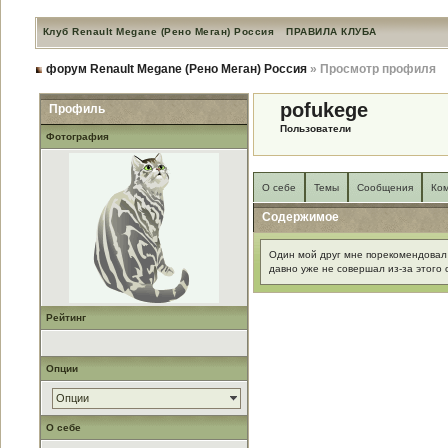
Клуб Renault Megane (Рено Меган) Россия
ПРАВИЛА КЛУБА
форум Renault Megane (Рено Меган) Россия
» Просмотр профиля
pofukege
Профиль
Пользователи
Фотография
О себе
Темы
Сообщения
Ко
Содержимое
Один мой друг мне порекомендовал с
давно уже не совершал из-за этого
Рейтинг
Опции
Опции
О себе