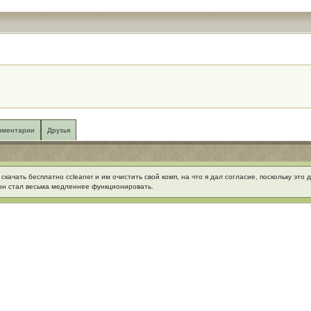
мментарии
Друзья
качать бесплатно ccleaner и им очистить свой комп, на что я дал согласие, поскольку это 
 он стал весьма медленнее функционировать.