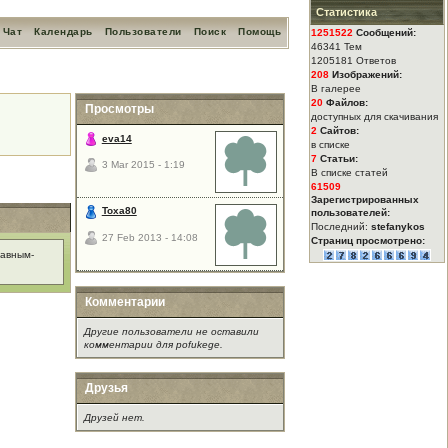
Статистика
Чат
Календарь
Пользователи
Поиск
Помощь
1251522
Сообщений:
46341 Тем
1205181 Ответов
208
Изображений:
В галерее
20
Файлов:
Просмотры
доступных для скачивания
2
Сайтов:
eva14
в списке
7
Статьи:
3 Mar 2015 - 1:19
В списке статей
61509
Зарегистрированных
Toxa80
пользователей:
Последний:
stefanykos
27 Feb 2013 - 14:08
Страниц просмотрено:
давным-
Комментарии
Другие пользователи не оставили
комментарии для pofukege.
Друзья
Друзей нет.