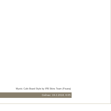
Mystic Cafe Board Style by IPB Skins Team (Fisana)
Сейчас: 19.2.2018, 6:05