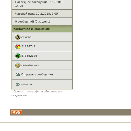
Последнее посещение: 27.2.2013,
14:05
Часовой пояс: 19.2.2018, 6:05
0 сообщений (0 за день)
Контактная информация
cexicari
21894741
878552185
Нет данных
Отправить сообщение
скрыто
* Просмотры профиля обновляются
каждый час