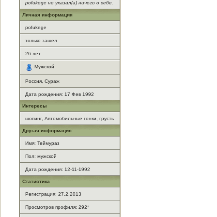
pofukege не указал(а) ничего о себе.
Личная информация
pofukege
только зашел
26
лет
Мужской
Россия, Сураж
Дата рождения:
17 Фев 1992
Интересы
шопинг, Автомобильные гонки, грусть
Другая информация
Имя: Теймураз
Пол: мужской
Дата рождения: 12-11-1992
Статистика
Регистрация: 27.2.2013
Просмотров профиля: 292
*