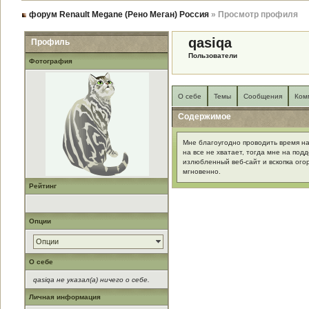
форум Renault Megane (Рено Меган) Россия
» Просмотр профиля
qasiqa
Профиль
Пользователи
Фотография
О себе
Темы
Сообщения
Ком
Содержимое
Мне благоугодно проводить время на
на все не хватает, тогда мне на под
излюбленный веб-сайт и вскопка ого
мгновенно.
Рейтинг
Опции
Опции
О себе
qasiqa не указал(а) ничего о себе.
Личная информация