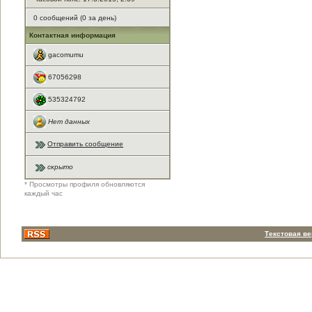
0 сообщений (0 за день)
Контактная информация
gacomumu
67056298
535324792
Нет данных
Отправить сообщение
скрыто
* Просмотры профиля обновляются
каждый час
Текстовая в