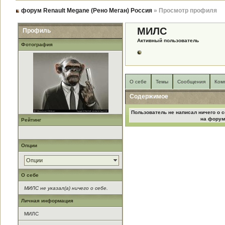
форум Renault Megane (Рено Меган) Россия
» Просмотр профиля
МИЛС
Профиль
Активный пользователь
Фотография
О себе
Темы
Сообщения
Ком
Содержимое
Пользователь не написал ничего о с
на форум
Рейтинг
Опции
Опции
О себе
МИЛС не указал(а) ничего о себе.
Личная информация
МИЛС