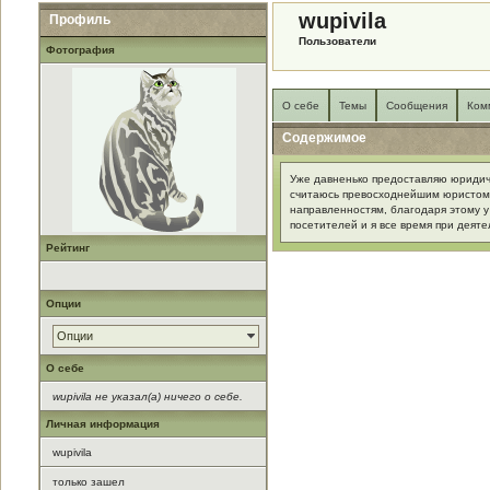
wupivila
Профиль
Пользователи
Фотография
О себе
Темы
Сообщения
Ком
Содержимое
Уже давненько предоставляю юридиче
считаюсь превосходнейшим юристом 
направленностям, благодаря этому у
посетителей и я все время при деяте
Рейтинг
Опции
Опции
О себе
wupivila не указал(а) ничего о себе.
Личная информация
wupivila
только зашел