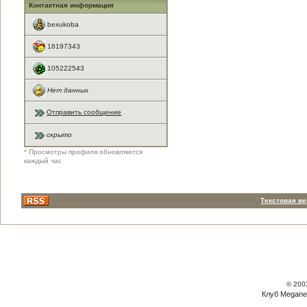
Контактная информация
bexukoba
16197343
105222543
Нет данных
Отправить сообщение
скрыто
* Просмотры профиля обновляются
каждый час
Текстовая в
© 200
Клуб Megane