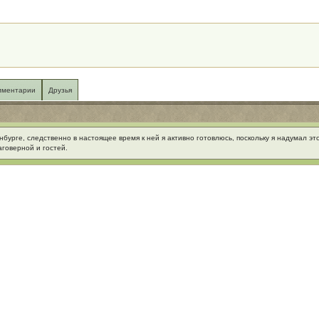
мментарии
Друзья
бурге, следственно в настоящее время к ней я активно готовлюсь, поскольку я надумал эт
говерной и гостей.