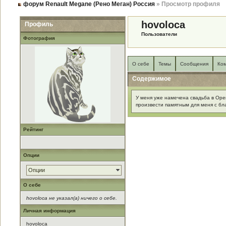
форум Renault Megane (Рено Меган) Россия
» Просмотр профиля
hovoloca
Профиль
Пользователи
Фотография
О себе
Темы
Сообщения
Ко
Содержимое
У меня уже намечена свадьба в Орен
произвести памятным для меня с бла
Рейтинг
Опции
Опции
О себе
hovoloca не указал(а) ничего о себе.
Личная информация
hovoloca