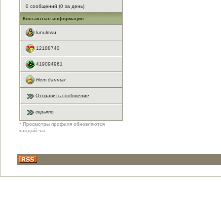
0 сообщений (0 за день)
Контактная информация
lunulewu
12188740
419094961
Нет данных
Отправить сообщение
скрыто
* Просмотры профиля обновляются
каждый час