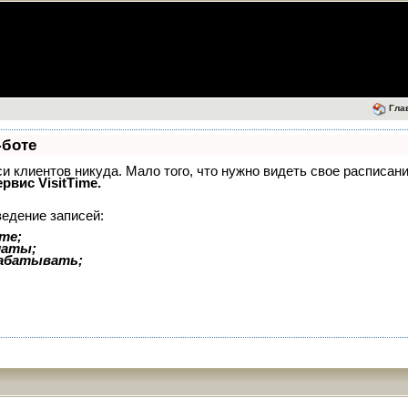
Гла
-боте
иси клиентов никуда. Мало того, что нужно видеть свое расписан
ервис VisitTime.
ведение записей:
те;
латы;
рабатывать;