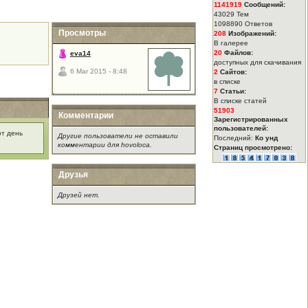
1141919
Сообщений:
43029 Тем
1098890 Ответов
Просмотры
208
Изображений:
В галерее
20
Файлов:
eva14
доступных для скачивания
6 Mar 2015 - 8:48
2
Сайтов:
в списке
7
Статьи:
В списке статей
51903
Комментарии
Зарегистрированных
пользователей:
от день
Другие пользователи не оставили
Последний:
Ко унд
комментарии для hovoloca.
Страниц просмотрено:
Друзья
Друзей нет.