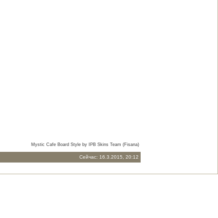
Mystic Cafe Board Style by IPB Skins Team (Fisana)
Сейчас: 16.3.2015, 20:12