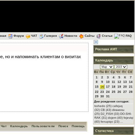
вная
Форум
ЧАТ
Галерея
Новости
Сайты
Статьи
FAQ
Реклама АМТ
ие, но и напоминать клиентам о визитах
Календарь
Вс
Пн
Вт
Ср
Чт
Пт
Сб
1
2
3
4
5
6
7
8
9
10
11
12
13
14
15
16
17
18
19
20
21
22
23
24
25
26
27
28
29
30
31
Дни рождения сегодня:
bohedo (25) cafejuq
(32) CB (43) dirawosu
(25) DJ_FISH (33) DO-SHI-
RAK (31) dojem (40) fejeviqi
(40) fenupiqo (23) ...
Чат
Календарь
Пользователи
Поиск
Помощь
Статистика