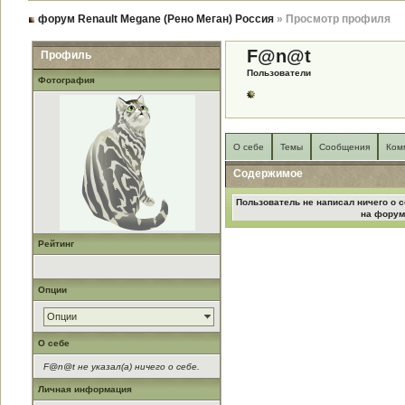
форум Renault Megane (Рено Меган) Россия
» Просмотр профиля
F@n@t
Профиль
Пользователи
Фотография
О себе
Темы
Сообщения
Ком
Содержимое
Пользователь не написал ничего о с
на форум
Рейтинг
Опции
Опции
О себе
F@n@t не указал(а) ничего о себе.
Личная информация