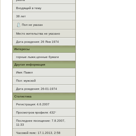
Входящий в тему
38
лет
Пол не указан
Место жительства не указано
Дата рождения:
26 Янв 1974
Интересы
горные лыжи,ценные бумаги
Другая информация
Имя: Павел
Пол: мужской
Дата рождения: 26-01-1974
Статистика
Регистрация: 4.6.2007
Просмотров профиля: 432
*
Последнее посещение: 7.8.2007,
11:33
Часовой пояс: 17.1.2013, 2:58