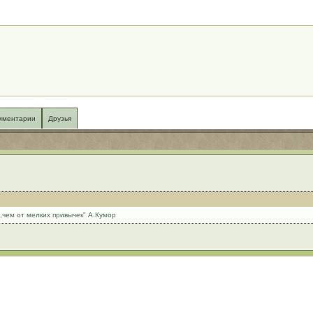
мментарии
Друзья
и,чем от мелких привычек" А.Кумор