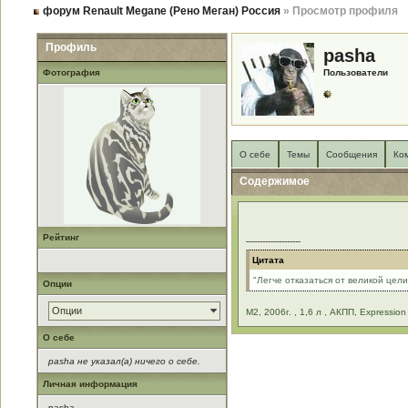
форум Renault Megane (Рено Меган) Россия
» Просмотр профиля
Профиль
pasha
Фотография
Пользователи
О себе
Темы
Сообщения
Ко
Содержимое
Рейтинг
--------------------
Цитата
"Легче отказаться от великой цел
Опции
Опции
М2, 2006г. , 1,6 л , АКПП, Expression
О себе
pasha не указал(а) ничего о себе.
Личная информация
pasha