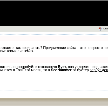
Гла
не знаете, как продвигать? Продвижение сайта – это не просто 
поисковых системах.
тоятельно, попробуйте технологию
Буст
, она ускоряет продвиже
винется в Топ10 за месяц, то в
SeoHammer
за бустер
вернут ден