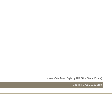
Mystic Cafe Board Style by IPB Skins Team (Fisana)
Сейчас: 17.1.2013, 2:58