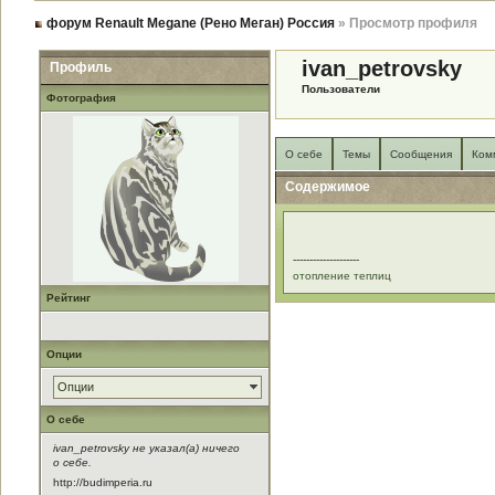
форум Renault Megane (Рено Меган) Россия
» Просмотр профиля
ivan_petrovsky
Профиль
Пользователи
Фотография
О себе
Темы
Сообщения
Ком
Содержимое
--------------------
отопление теплиц
Рейтинг
Опции
Опции
О себе
ivan_petrovsky не указал(а) ничего
о себе.
http://budimperia.ru