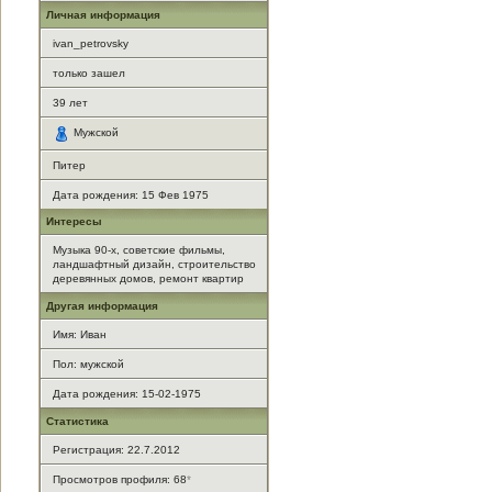
Личная информация
ivan_petrovsky
только зашел
39
лет
Мужской
Питер
Дата рождения:
15 Фев 1975
Интересы
Музыка 90-х, советские фильмы,
ландшафтный дизайн, строительство
деревянных домов, ремонт квартир
Другая информация
Имя: Иван
Пол: мужской
Дата рождения: 15-02-1975
Статистика
Регистрация: 22.7.2012
Просмотров профиля: 68
*