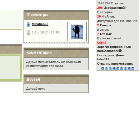
1178154 Ответов
208
Изображений:
В галерее
Просмотры
20
Файлов:
доступных для скачивания
Mihalich33
2
Сайтов:
в списке
2 Apr 2012 - 23:38
7
Статьи:
В списке статей
64548
Зарегистрированных
пользователей:
Комментарии
Последний:
Денис
k4m812
Другие пользователи не оставили
Страниц просмотрено:
комментарии для avtoo.
Друзья
Друзей нет.