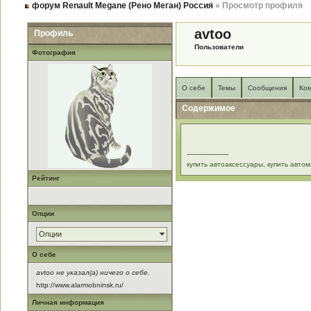
форум Renault Megane (Рено Меган) Россия
» Просмотр профиля
avtoo
Профиль
Пользователи
Фотография
О себе
Темы
Сообщения
Ко
Содержимое
--------------------
купить автоаксессуары, купить авт
Рейтинг
Опции
Опции
О себе
avtoo не указал(а) ничего о себе.
http://www.alarmobninsk.ru/
Личная информация