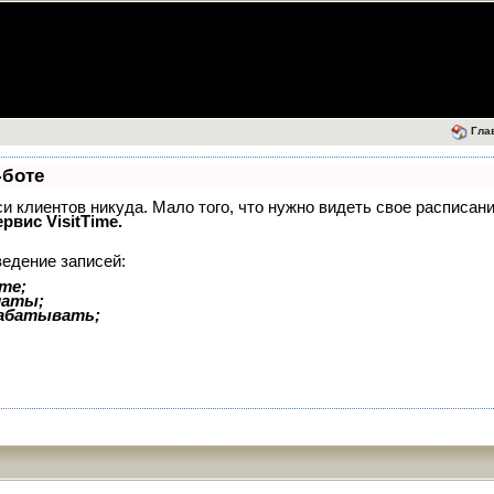
Гла
-боте
иси клиентов никуда. Мало того, что нужно видеть свое расписан
ервис VisitTime.
ведение записей:
те;
латы;
рабатывать;