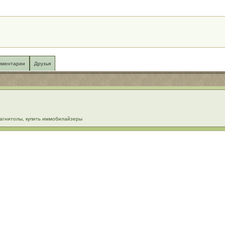
мментарии
Друзья
омагнитолы, купить иммобилайзеры