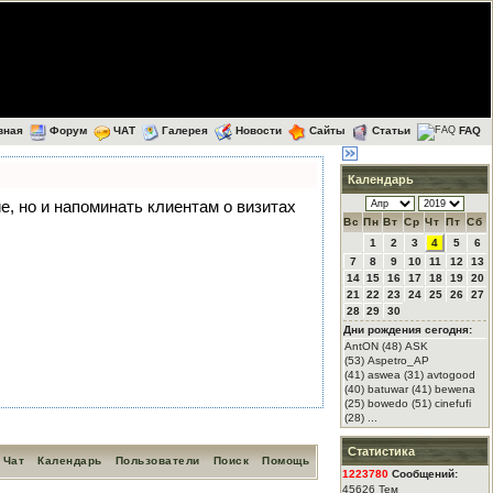
вная
Форум
ЧАТ
Галерея
Новости
Сайты
Статьи
FAQ
Календарь
ие, но и напоминать клиентам о визитах
Вс
Пн
Вт
Ср
Чт
Пт
Сб
1
2
3
4
5
6
7
8
9
10
11
12
13
14
15
16
17
18
19
20
21
22
23
24
25
26
27
28
29
30
Дни рождения сегодня:
AntON (48) ASK
(53) Aspetro_AP
(41) aswea (31) avtogood
(40) batuwar (41) bewena
(25) bowedo (51) cinefufi
(28) ...
Статистика
Чат
Календарь
Пользователи
Поиск
Помощь
1223780
Сообщений:
45626 Тем