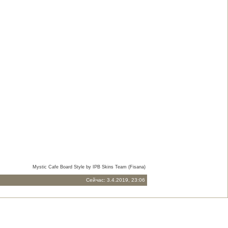
Mystic Cafe Board Style by IPB Skins Team (Fisana)
Сейчас: 3.4.2019, 23:06